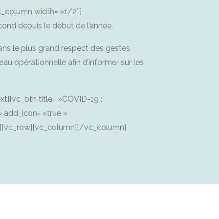
c_column width= »1/2″]
ond depuis le début de l’année.
ans le plus grand respect des gestes
au opérationnelle afin d’informer sur les
xt][vc_btn title= »COVID-19 :
» add_icon= »true »
w][vc_row][vc_column][/vc_column]