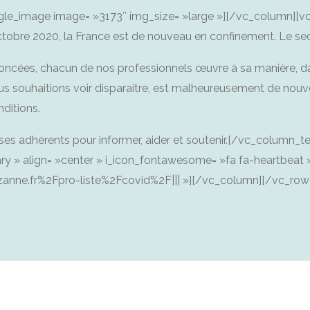
gle_image image= »3173″ img_size= »large »][/vc_column][v
tobre 2020, la France est de nouveau en confinement. Le sec
nnoncées, chacun de nos professionnels œuvre à sa manière, d
ous souhaitions voir disparaitre, est malheureusement de nouve
nditions.
ses adhérents pour informer, aider et soutenir.[/vc_column_te
mary » align= »center » i_icon_fontawesome= »fa fa-heartbeat 
zanne.fr%2Fpro-liste%2Fcovid%2F||| »][/vc_column][/vc_ro