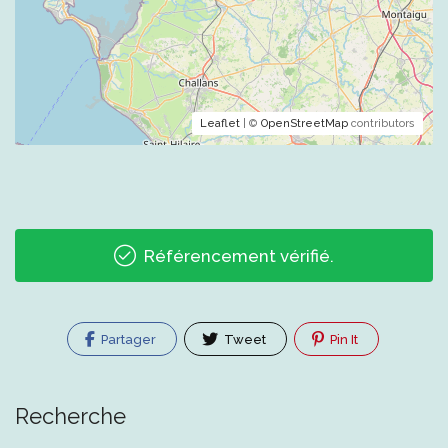
Leaflet
| ©
OpenStreetMap
contributors
Référencement vérifié.
Partager
Tweet
Pin It
Recherche