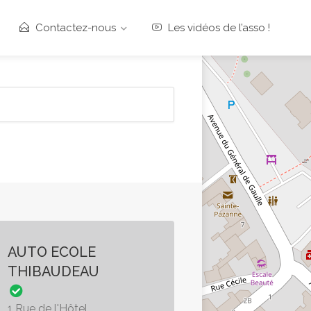
Contactez-nous
Les vidéos de l’asso !
AUTO ECOLE
THIBAUDEAU
1 Rue de l'Hôtel